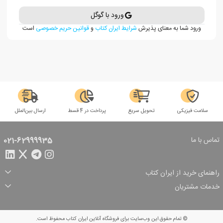
ورود با گوگل
ورود شما به معنای پذیرش
شرایط ایران کتاب
و
قوانین حریم خصوصی
است
سلامت فیزیکی
تحویل سریع
پرداخت در 4 قسط
ارسال بین‌الملل
تماس با ما
021-62999935
راهنمای خرید از ایران کتاب
ثبت سفارش
شیوه پرداخت
خدمات مشتریان
تخفیف‌های خرید
شرایط ارسال سفارش
درباره ما
شرایط استفاده
حریم خصوصی
پیگیری سفارش
بازگرداندن سفارش
پرسش‌های متداول
© تمام حقوق این وب‌سایت برای فروشگاه آنلاین ایران کتاب محفوظ است.