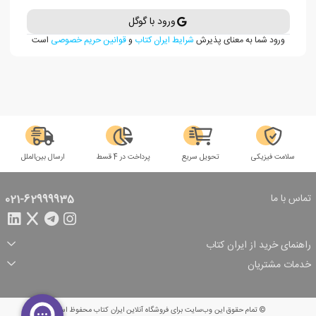
ورود با گوگل
ورود شما به معنای پذیرش
شرایط ایران کتاب
و
قوانین حریم خصوصی
است
سلامت فیزیکی
تحویل سریع
پرداخت در 4 قسط
ارسال بین‌الملل
تماس با ما
021-62999935
راهنمای خرید از ایران کتاب
ثبت سفارش
شیوه پرداخت
خدمات مشتریان
تخفیف‌های خرید
شرایط ارسال سفارش
درباره ما
شرایط استفاده
حریم خصوصی
پیگیری سفارش
بازگرداندن سفارش
پرسش‌های متداول
© تمام حقوق این وب‌سایت برای فروشگاه آنلاین ایران کتاب محفوظ است.