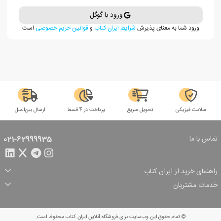
ورود با گوگل
ورود شما به معنای پذیرش
شرایط ایران کتاب
و
قوانین حریم خصوصی
است
سلامت فیزیکی
تحویل سریع
پرداخت در 4 قسط
ارسال بین‌الملل
تماس با ما
021-62999935
راهنمای خرید از ایران کتاب
ثبت سفارش
شیوه پرداخت
خدمات مشتریان
تخفیف‌های خرید
شرایط ارسال سفارش
درباره ما
شرایط استفاده
حریم خصوصی
پیگیری سفارش
بازگرداندن سفارش
پرسش‌های متداول
© تمام حقوق این وب‌سایت برای فروشگاه آنلاین ایران کتاب محفوظ است.