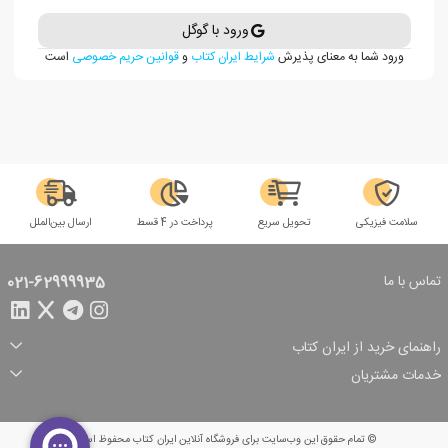
ورود با گوگل
ورود شما به معنای پذیرش
شرایط ایران کتاب
و
قوانین حریم خصوصی
است
سلامت فیزیکی
تحویل سریع
پرداخت در 4 قسط
ارسال بین‌الملل
تماس با ما
021-62999935
راهنمای خرید از ایران کتاب
ثبت سفارش
شیوه پرداخت
خدمات مشتریان
تخفیف‌های خرید
شرایط ارسال سفارش
درباره ما
شرایط استفاده
حریم خصوصی
پیگیری سفارش
بازگرداندن سفارش
پرسش‌های متداول
© تمام حقوق این وب‌سایت برای فروشگاه آنلاین ایران کتاب محفوظ است.