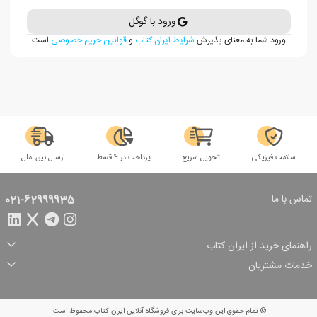
ورود با گوگل
ورود شما به معنای پذیرش
شرایط ایران کتاب
و
قوانین حریم خصوصی
است
سلامت فیزیکی
تحویل سریع
پرداخت در 4 قسط
ارسال بین‌الملل
تماس با ما
021-62999935
راهنمای خرید از ایران کتاب
ثبت سفارش
شیوه پرداخت
خدمات مشتریان
تخفیف‌های خرید
شرایط ارسال سفارش
درباره ما
شرایط استفاده
حریم خصوصی
پیگیری سفارش
بازگرداندن سفارش
پرسش‌های متداول
© تمام حقوق این وب‌سایت برای فروشگاه آنلاین ایران کتاب محفوظ است.