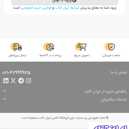
ورود با گوگل
ورود شما به معنای پذیرش
شرایط ایران کتاب
و
قوانین حریم خصوصی
است
سلامت فیزیکی
تحویل سریع
پرداخت در 4 قسط
ارسال بین‌الملل
تماس با ما
021-62999935
راهنمای خرید از ایران کتاب
ثبت سفارش
شیوه پرداخت
خدمات مشتریان
تخفیف‌های خرید
شرایط ارسال سفارش
درباره ما
شرایط استفاده
حریم خصوصی
پیگیری سفارش
بازگرداندن سفارش
پرسش‌های متداول
© تمام حقوق این وب‌سایت برای فروشگاه آنلاین ایران کتاب محفوظ است.