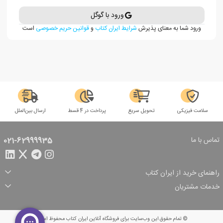
ورود با گوگل
ورود شما به معنای پذیرش
شرایط ایران کتاب
و
قوانین حریم خصوصی
است
سلامت فیزیکی
تحویل سریع
پرداخت در 4 قسط
ارسال بین‌الملل
تماس با ما
021-62999935
راهنمای خرید از ایران کتاب
ثبت سفارش
شیوه پرداخت
خدمات مشتریان
تخفیف‌های خرید
شرایط ارسال سفارش
درباره ما
شرایط استفاده
حریم خصوصی
پیگیری سفارش
بازگرداندن سفارش
پرسش‌های متداول
© تمام حقوق این وب‌سایت برای فروشگاه آنلاین ایران کتاب محفوظ است.