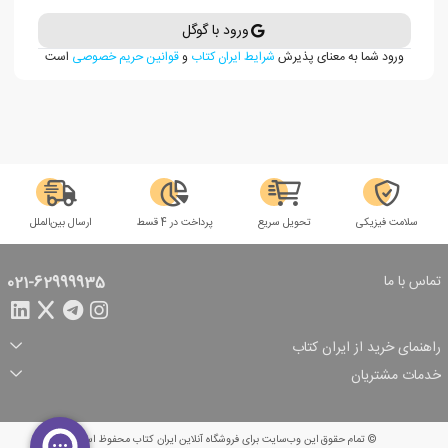
ورود با گوگل
ورود شما به معنای پذیرش
شرایط ایران کتاب
و
قوانین حریم خصوصی
است
سلامت فیزیکی
تحویل سریع
پرداخت در 4 قسط
ارسال بین‌الملل
تماس با ما
021-62999935
راهنمای خرید از ایران کتاب
ثبت سفارش
شیوه پرداخت
خدمات مشتریان
تخفیف‌های خرید
شرایط ارسال سفارش
درباره ما
شرایط استفاده
حریم خصوصی
پیگیری سفارش
بازگرداندن سفارش
پرسش‌های متداول
© تمام حقوق این وب‌سایت برای فروشگاه آنلاین ایران کتاب محفوظ است.