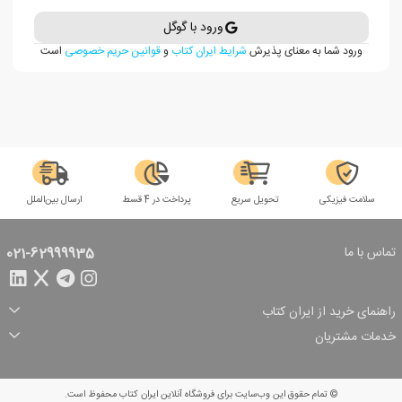
ورود با گوگل
ورود شما به معنای پذیرش
شرایط ایران کتاب
و
قوانین حریم خصوصی
است
سلامت فیزیکی
تحویل سریع
پرداخت در 4 قسط
ارسال بین‌الملل
تماس با ما
021-62999935
راهنمای خرید از ایران کتاب
ثبت سفارش
شیوه پرداخت
خدمات مشتریان
تخفیف‌های خرید
شرایط ارسال سفارش
درباره ما
شرایط استفاده
حریم خصوصی
پیگیری سفارش
بازگرداندن سفارش
پرسش‌های متداول
© تمام حقوق این وب‌سایت برای فروشگاه آنلاین ایران کتاب محفوظ است.