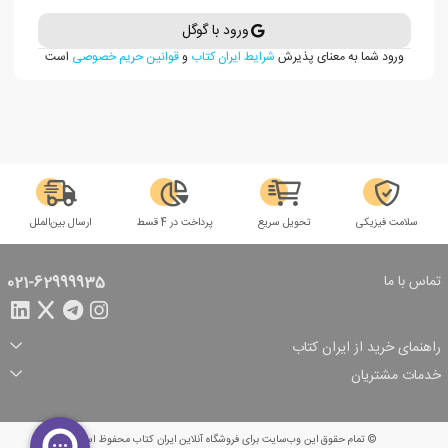
ورود با گوگل
ورود شما به معنای پذیرش
شرایط ایران کتاب
و
قوانین حریم خصوصی
است
سلامت فیزیکی
تحویل سریع
پرداخت در 4 قسط
ارسال بین‌الملل
تماس با ما
021-62999935
راهنمای خرید از ایران کتاب
ثبت سفارش
شیوه پرداخت
خدمات مشتریان
تخفیف‌های خرید
شرایط ارسال سفارش
درباره ما
شرایط استفاده
حریم خصوصی
پیگیری سفارش
بازگرداندن سفارش
پرسش‌های متداول
© تمام حقوق این وب‌سایت برای فروشگاه آنلاین ایران کتاب محفوظ است.