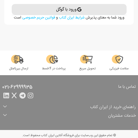
ورود با گوگل
ورود شما به معنای پذیرش
شرایط ایران کتاب
و
قوانین حریم خصوصی
است
سلامت فیزیکی
تحویل سریع
پرداخت در 4 قسط
ارسال بین‌الملل
تماس با ما
021-62999935
راهنمای خرید از ایران کتاب
ثبت سفارش
شیوه پرداخت
خدمات مشتریان
تخفیف‌های خرید
شرایط ارسال سفارش
درباره ما
شرایط استفاده
حریم خصوصی
پیگیری سفارش
بازگرداندن سفارش
پرسش‌های متداول
© تمام حقوق این وب‌سایت برای فروشگاه آنلاین ایران کتاب محفوظ است.