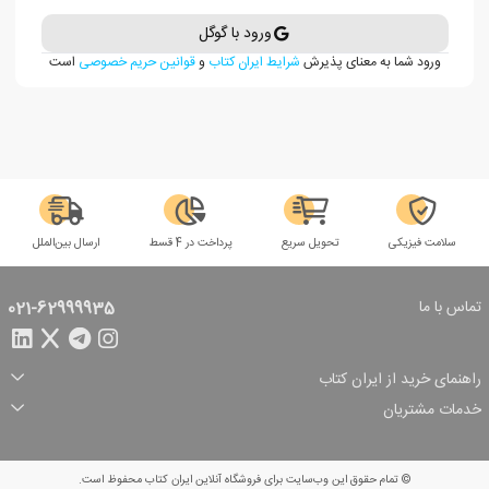
ورود با گوگل
ورود شما به معنای پذیرش
شرایط ایران کتاب
و
قوانین حریم خصوصی
است
سلامت فیزیکی
تحویل سریع
پرداخت در 4 قسط
ارسال بین‌الملل
تماس با ما
021-62999935
راهنمای خرید از ایران کتاب
ثبت سفارش
شیوه پرداخت
خدمات مشتریان
تخفیف‌های خرید
شرایط ارسال سفارش
درباره ما
شرایط استفاده
حریم خصوصی
پیگیری سفارش
بازگرداندن سفارش
پرسش‌های متداول
© تمام حقوق این وب‌سایت برای فروشگاه آنلاین ایران کتاب محفوظ است.