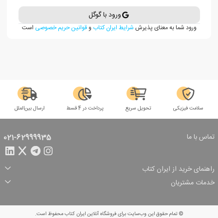
ورود با گوگل
ورود شما به معنای پذیرش
شرایط ایران کتاب
و
قوانین حریم خصوصی
است
سلامت فیزیکی
تحویل سریع
پرداخت در 4 قسط
ارسال بین‌الملل
تماس با ما
021-62999935
راهنمای خرید از ایران کتاب
ثبت سفارش
شیوه پرداخت
خدمات مشتریان
تخفیف‌های خرید
شرایط ارسال سفارش
درباره ما
شرایط استفاده
حریم خصوصی
پیگیری سفارش
بازگرداندن سفارش
پرسش‌های متداول
© تمام حقوق این وب‌سایت برای فروشگاه آنلاین ایران کتاب محفوظ است.