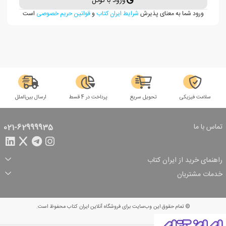
ورود با گوگل
ورود شما به معنای پذیرش
شرایط ایران کتاب
و
قوانین حریم خصوصی
است
سلامت فیزیکی
تحویل سریع
پرداخت در 4 قسط
ارسال بین‌الملل
تماس با ما
021-62999935
راهنمای خرید از ایران کتاب
ثبت سفارش
شیوه پرداخت
خدمات مشتریان
تخفیف‌های خرید
شرایط ارسال سفارش
درباره ما
شرایط استفاده
حریم خصوصی
پیگیری سفارش
بازگرداندن سفارش
پرسش‌های متداول
© تمام حقوق این وب‌سایت برای فروشگاه آنلاین ایران کتاب محفوظ است.