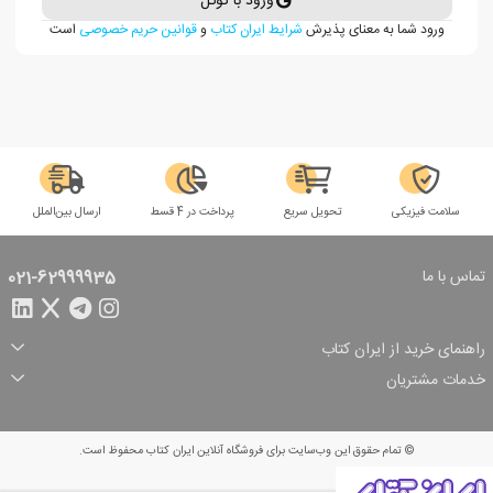
ورود با گوگل
ورود شما به معنای پذیرش
شرایط ایران کتاب
و
قوانین حریم خصوصی
است
سلامت فیزیکی
تحویل سریع
پرداخت در 4 قسط
ارسال بین‌الملل
تماس با ما
021-62999935
راهنمای خرید از ایران کتاب
ثبت سفارش
شیوه پرداخت
خدمات مشتریان
تخفیف‌های خرید
شرایط ارسال سفارش
درباره ما
شرایط استفاده
حریم خصوصی
پیگیری سفارش
بازگرداندن سفارش
پرسش‌های متداول
© تمام حقوق این وب‌سایت برای فروشگاه آنلاین ایران کتاب محفوظ است.