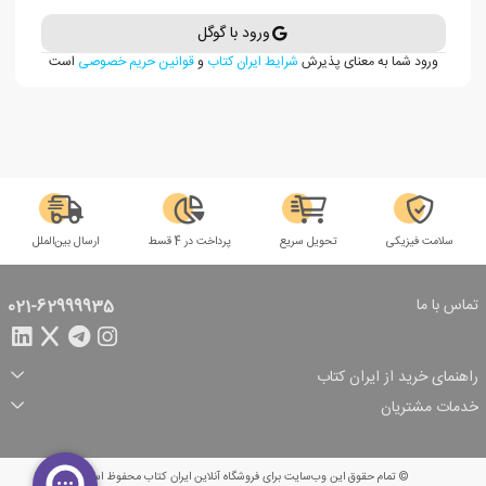
ورود با گوگل
ورود شما به معنای پذیرش
شرایط ایران کتاب
و
قوانین حریم خصوصی
است
سلامت فیزیکی
تحویل سریع
پرداخت در 4 قسط
ارسال بین‌الملل
تماس با ما
021-62999935
راهنمای خرید از ایران کتاب
ثبت سفارش
شیوه پرداخت
خدمات مشتریان
تخفیف‌های خرید
شرایط ارسال سفارش
درباره ما
شرایط استفاده
حریم خصوصی
پیگیری سفارش
بازگرداندن سفارش
پرسش‌های متداول
© تمام حقوق این وب‌سایت برای فروشگاه آنلاین ایران کتاب محفوظ است.