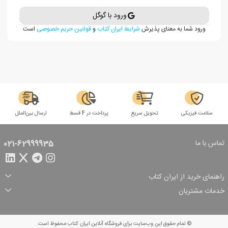
ورود با گوگل
ورود شما به معنای پذیرش
شرایط ایران کتاب
و
قوانین حریم خصوصی
است
سلامت فیزیکی
تحویل سریع
پرداخت در 4 قسط
ارسال بین‌الملل
تماس با ما
021-62999935
راهنمای خرید از ایران کتاب
ثبت سفارش
شیوه پرداخت
خدمات مشتریان
تخفیف‌های خرید
شرایط ارسال سفارش
درباره ما
شرایط استفاده
حریم خصوصی
پیگیری سفارش
بازگرداندن سفارش
پرسش‌های متداول
© تمام حقوق این وب‌سایت برای فروشگاه آنلاین ایران کتاب محفوظ است.