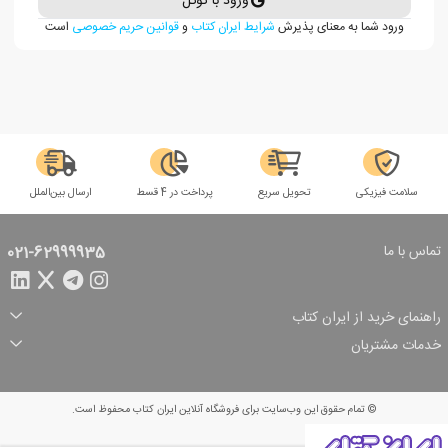
ورود با گوگل
ورود شما به معنای پذیرش
شرایط ایران کتاب
و
قوانین حریم خصوصی
است
سلامت فیزیکی
تحویل سریع
پرداخت در 4 قسط
ارسال بین‌الملل
تماس با ما
021-62999935
راهنمای خرید از ایران کتاب
ثبت سفارش
شیوه پرداخت
خدمات مشتریان
تخفیف‌های خرید
شرایط ارسال سفارش
درباره ما
شرایط استفاده
حریم خصوصی
پیگیری سفارش
بازگرداندن سفارش
پرسش‌های متداول
© تمام حقوق این وب‌سایت برای فروشگاه آنلاین ایران کتاب محفوظ است.