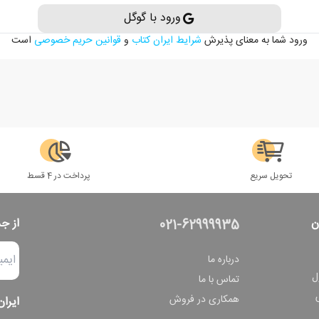
ورود با گوگل
ورود شما به معنای پذیرش
شرایط ایران کتاب
و
قوانین حریم خصوصی
است
تحویل سریع
پرداخت در 4 قسط
ن
از ج
021-62999935
درباره ما
ل
تماس با ما
همکاری در فروش
ایران