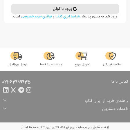
ورود با گوگل
ورود شما به معنای پذیرش
شرایط ایران کتاب
و
قوانین حریم خصوصی
است
سلامت فیزیکی
تحویل سریع
پرداخت در 4 قسط
ارسال بین‌الملل
تماس با ما
021-62999935
راهنمای خرید از ایران کتاب
ثبت سفارش
شیوه پرداخت
خدمات مشتریان
تخفیف‌های خرید
شرایط ارسال سفارش
درباره ما
شرایط استفاده
حریم خصوصی
پیگیری سفارش
بازگرداندن سفارش
پرسش‌های متداول
© تمام حقوق این وب‌سایت برای فروشگاه آنلاین ایران کتاب محفوظ است.