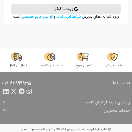
ورود با گوگل
ورود شما به معنای پذیرش
شرایط ایران کتاب
و
قوانین حریم خصوصی
است
سلامت فیزیکی
تحویل سریع
پرداخت در 4 قسط
ارسال بین‌الملل
تماس با ما
021-62999935
راهنمای خرید از ایران کتاب
ثبت سفارش
شیوه پرداخت
خدمات مشتریان
تخفیف‌های خرید
شرایط ارسال سفارش
درباره ما
شرایط استفاده
حریم خصوصی
پیگیری سفارش
بازگرداندن سفارش
پرسش‌های متداول
© تمام حقوق این وب‌سایت برای فروشگاه آنلاین ایران کتاب محفوظ است.