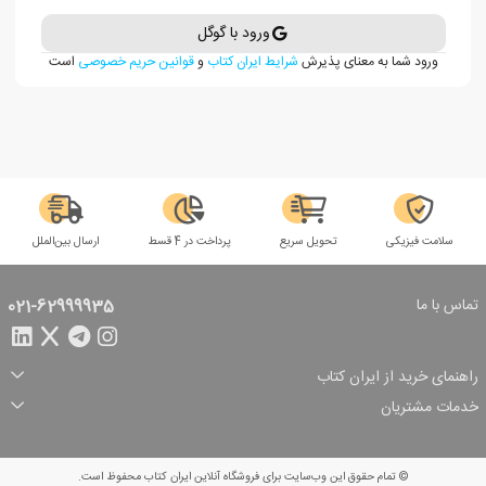
ورود با گوگل
ورود شما به معنای پذیرش
شرایط ایران کتاب
و
قوانین حریم خصوصی
است
سلامت فیزیکی
تحویل سریع
پرداخت در 4 قسط
ارسال بین‌الملل
تماس با ما
021-62999935
راهنمای خرید از ایران کتاب
ثبت سفارش
شیوه پرداخت
خدمات مشتریان
تخفیف‌های خرید
شرایط ارسال سفارش
درباره ما
شرایط استفاده
حریم خصوصی
پیگیری سفارش
بازگرداندن سفارش
پرسش‌های متداول
© تمام حقوق این وب‌سایت برای فروشگاه آنلاین ایران کتاب محفوظ است.