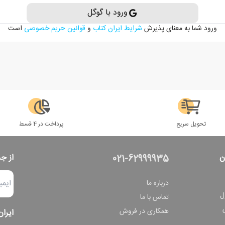
ورود با گوگل
ورود شما به معنای پذیرش
شرایط ایران کتاب
و
قوانین حریم خصوصی
است
تحویل سریع
پرداخت در 4 قسط
ن
از ج
021-62999935
درباره ما
ل
تماس با ما
همکاری در فروش
ایران