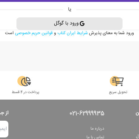
یا
ورود با گوگل
ورود شما به معنای پذیرش
شرایط ایران کتاب
و
قوانین حریم خصوصی
است
تحویل سریع
پرداخت در 4 قسط
ن
از ج
021-62999935
درباره ما
ل
تماس با ما