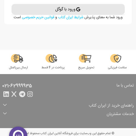
ورود با گوگل
ورود شما به معنای پذیرش
شرایط ایران کتاب
و
قوانین حریم خصوصی
است
سلامت فیزیکی
تحویل سریع
پرداخت در 4 قسط
ارسال بین‌الملل
تماس با ما
021-62999935
راهنمای خرید از ایران کتاب
ثبت سفارش
شیوه پرداخت
خدمات مشتریان
تخفیف‌های خرید
شرایط ارسال سفارش
درباره ما
شرایط استفاده
حریم خصوصی
پیگیری سفارش
بازگرداندن سفارش
پرسش‌های متداول
© تمام حقوق این وب‌سایت برای فروشگاه آنلاین ایران کتاب محفوظ است.