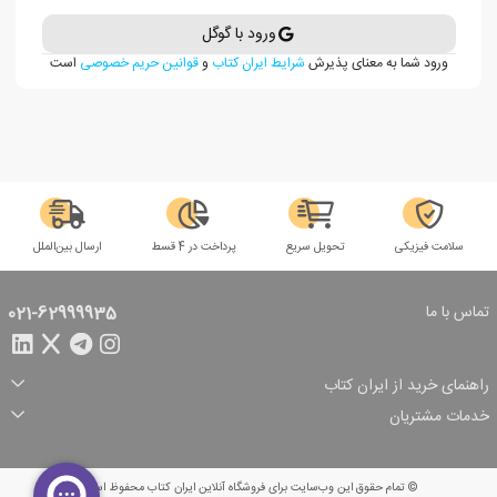
ورود با گوگل
ورود شما به معنای پذیرش
شرایط ایران کتاب
و
قوانین حریم خصوصی
است
سلامت فیزیکی
تحویل سریع
پرداخت در 4 قسط
ارسال بین‌الملل
تماس با ما
021-62999935
راهنمای خرید از ایران کتاب
ثبت سفارش
شیوه پرداخت
خدمات مشتریان
تخفیف‌های خرید
شرایط ارسال سفارش
درباره ما
شرایط استفاده
حریم خصوصی
پیگیری سفارش
بازگرداندن سفارش
پرسش‌های متداول
© تمام حقوق این وب‌سایت برای فروشگاه آنلاین ایران کتاب محفوظ است.