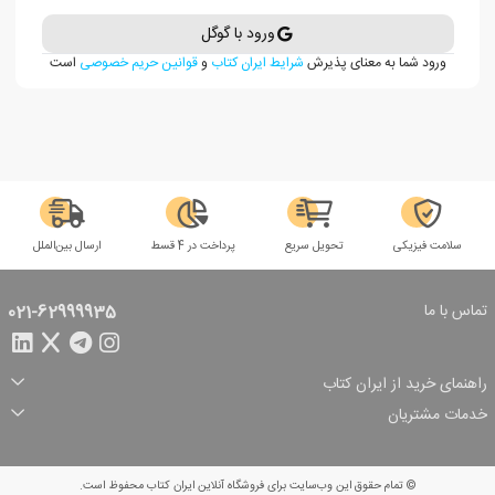
ورود با گوگل
ورود شما به معنای پذیرش
شرایط ایران کتاب
و
قوانین حریم خصوصی
است
سلامت فیزیکی
تحویل سریع
پرداخت در 4 قسط
ارسال بین‌الملل
تماس با ما
021-62999935
راهنمای خرید از ایران کتاب
ثبت سفارش
شیوه پرداخت
خدمات مشتریان
تخفیف‌های خرید
شرایط ارسال سفارش
درباره ما
شرایط استفاده
حریم خصوصی
پیگیری سفارش
بازگرداندن سفارش
پرسش‌های متداول
© تمام حقوق این وب‌سایت برای فروشگاه آنلاین ایران کتاب محفوظ است.