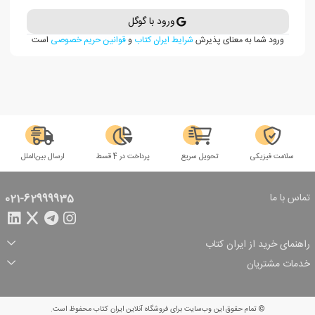
ورود با گوگل
ورود شما به معنای پذیرش
شرایط ایران کتاب
و
قوانین حریم خصوصی
است
سلامت فیزیکی
تحویل سریع
پرداخت در 4 قسط
ارسال بین‌الملل
تماس با ما
021-62999935
راهنمای خرید از ایران کتاب
ثبت سفارش
شیوه پرداخت
خدمات مشتریان
تخفیف‌های خرید
شرایط ارسال سفارش
درباره ما
شرایط استفاده
حریم خصوصی
پیگیری سفارش
بازگرداندن سفارش
پرسش‌های متداول
© تمام حقوق این وب‌سایت برای فروشگاه آنلاین ایران کتاب محفوظ است.