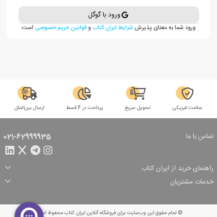
ورود با گوگل
ورود شما به معنای پذیرش
شرایط ایران کتاب
و
قوانین حریم خصوصی
است
سلامت فیزیکی
تحویل سریع
پرداخت در 4 قسط
ارسال بین‌الملل
تماس با ما
021-62999935
راهنمای خرید از ایران کتاب
ثبت سفارش
شیوه پرداخت
خدمات مشتریان
تخفیف‌های خرید
شرایط ارسال سفارش
درباره ما
شرایط استفاده
حریم خصوصی
پیگیری سفارش
بازگرداندن سفارش
پرسش‌های متداول
© تمام حقوق این وب‌سایت برای فروشگاه آنلاین ایران کتاب محفوظ است.