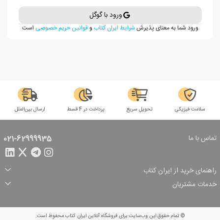
ورود با گوگل
ورود شما به معنای پذیرش
شرایط ایران کتاب
و
قوانین حریم خصوصی
است
سلامت فیزیکی
تحویل سریع
پرداخت در 4 قسط
ارسال بین‌الملل
تماس با ما
021-62999935
راهنمای خرید از ایران کتاب
ثبت سفارش
شیوه پرداخت
خدمات مشتریان
تخفیف‌های خرید
شرایط ارسال سفارش
درباره ما
شرایط استفاده
حریم خصوصی
پیگیری سفارش
بازگرداندن سفارش
پرسش‌های متداول
© تمام حقوق این وب‌سایت برای فروشگاه آنلاین ایران کتاب محفوظ است.