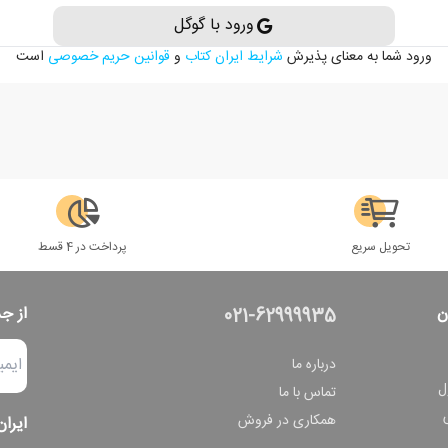
ورود با گوگل
ورود شما به معنای پذیرش
شرایط ایران کتاب
و
قوانین حریم خصوصی
است
تحویل سریع
پرداخت در 4 قسط
ن
از ج
021-62999935
درباره ما
ل
تماس با ما
همکاری در فروش
ایران