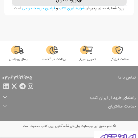
ورود با گوگل
ورود شما به معنای پذیرش
شرایط ایران کتاب
و
قوانین حریم خصوصی
است
سلامت فیزیکی
تحویل سریع
پرداخت در 4 قسط
ارسال بین‌الملل
تماس با ما
021-62999935
راهنمای خرید از ایران کتاب
ثبت سفارش
شیوه پرداخت
خدمات مشتریان
تخفیف‌های خرید
شرایط ارسال سفارش
درباره ما
شرایط استفاده
حریم خصوصی
پیگیری سفارش
بازگرداندن سفارش
پرسش‌های متداول
© تمام حقوق این وب‌سایت برای فروشگاه آنلاین ایران کتاب محفوظ است.