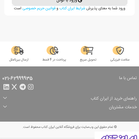
ورود با گوگل
ورود شما به معنای پذیرش
شرایط ایران کتاب
و
قوانین حریم خصوصی
است
سلامت فیزیکی
تحویل سریع
پرداخت در 4 قسط
ارسال بین‌الملل
تماس با ما
021-62999935
راهنمای خرید از ایران کتاب
ثبت سفارش
شیوه پرداخت
خدمات مشتریان
تخفیف‌های خرید
شرایط ارسال سفارش
درباره ما
شرایط استفاده
حریم خصوصی
پیگیری سفارش
بازگرداندن سفارش
پرسش‌های متداول
© تمام حقوق این وب‌سایت برای فروشگاه آنلاین ایران کتاب محفوظ است.