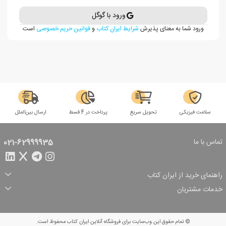
ورود با گوگل
ورود شما به معنای پذیرش
شرایط ایران کتاب
و
قوانین حریم خصوصی
است
سلامت فیزیکی
تحویل سریع
پرداخت در 4 قسط
ارسال بین‌الملل
تماس با ما
021-62999935
راهنمای خرید از ایران کتاب
ثبت سفارش
شیوه پرداخت
خدمات مشتریان
تخفیف‌های خرید
شرایط ارسال سفارش
درباره ما
شرایط استفاده
حریم خصوصی
پیگیری سفارش
بازگرداندن سفارش
پرسش‌های متداول
© تمام حقوق این وب‌سایت برای فروشگاه آنلاین ایران کتاب محفوظ است.