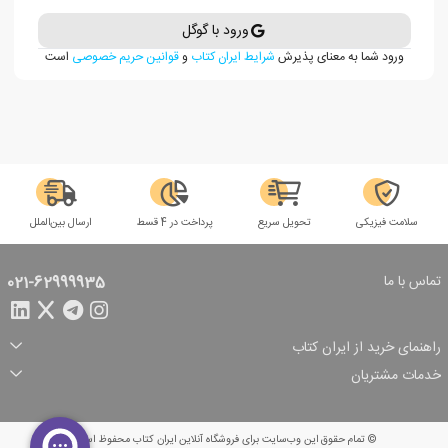
ورود با گوگل
ورود شما به معنای پذیرش
شرایط ایران کتاب
و
قوانین حریم خصوصی
است
سلامت فیزیکی
تحویل سریع
پرداخت در 4 قسط
ارسال بین‌الملل
تماس با ما
021-62999935
راهنمای خرید از ایران کتاب
ثبت سفارش
شیوه پرداخت
خدمات مشتریان
تخفیف‌های خرید
شرایط ارسال سفارش
درباره ما
شرایط استفاده
حریم خصوصی
پیگیری سفارش
بازگرداندن سفارش
پرسش‌های متداول
© تمام حقوق این وب‌سایت برای فروشگاه آنلاین ایران کتاب محفوظ است.