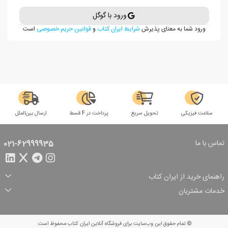
ورود با گوگل
ورود شما به معنای پذیرش
شرایط ایران کتاب
و
قوانین حریم خصوصی
است
سلامت فیزیکی
تحویل سریع
پرداخت در 4 قسط
ارسال بین‌الملل
تماس با ما
021-62999935
راهنمای خرید از ایران کتاب
ثبت سفارش
شیوه پرداخت
خدمات مشتریان
تخفیف‌های خرید
شرایط ارسال سفارش
درباره ما
شرایط استفاده
حریم خصوصی
پیگیری سفارش
بازگرداندن سفارش
پرسش‌های متداول
© تمام حقوق این وب‌سایت برای فروشگاه آنلاین ایران کتاب محفوظ است.