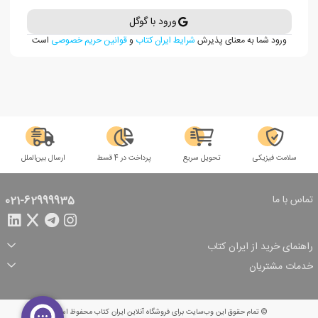
ورود با گوگل
ورود شما به معنای پذیرش
شرایط ایران کتاب
و
قوانین حریم خصوصی
است
سلامت فیزیکی
تحویل سریع
پرداخت در 4 قسط
ارسال بین‌الملل
تماس با ما
021-62999935
راهنمای خرید از ایران کتاب
ثبت سفارش
شیوه پرداخت
خدمات مشتریان
تخفیف‌های خرید
شرایط ارسال سفارش
درباره ما
شرایط استفاده
حریم خصوصی
پیگیری سفارش
بازگرداندن سفارش
پرسش‌های متداول
© تمام حقوق این وب‌سایت برای فروشگاه آنلاین ایران کتاب محفوظ است.