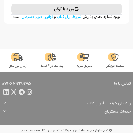
ورود با گوگل
ورود شما به معنای پذیرش
شرایط ایران کتاب
و
قوانین حریم خصوصی
است
سلامت فیزیکی
تحویل سریع
پرداخت در 4 قسط
ارسال بین‌الملل
تماس با ما
021-62999935
راهنمای خرید از ایران کتاب
ثبت سفارش
شیوه پرداخت
خدمات مشتریان
تخفیف‌های خرید
شرایط ارسال سفارش
درباره ما
شرایط استفاده
حریم خصوصی
پیگیری سفارش
بازگرداندن سفارش
پرسش‌های متداول
© تمام حقوق این وب‌سایت برای فروشگاه آنلاین ایران کتاب محفوظ است.