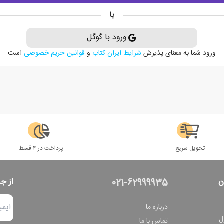
یا
ورود با گوگل
ورود شما به معنای پذیرش
شرایط ایران کتاب
و
قوانین حریم خصوصی
است
تحویل سریع
پرداخت در 4 قسط
ن
از ج
021-62999935
درباره ما
ل
تماس با ما