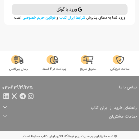
ورود با گوگل
ورود شما به معنای پذیرش
شرایط ایران کتاب
و
قوانین حریم خصوصی
است
سلامت فیزیکی
تحویل سریع
پرداخت در 4 قسط
ارسال بین‌الملل
تماس با ما
021-62999935
راهنمای خرید از ایران کتاب
ثبت سفارش
شیوه پرداخت
خدمات مشتریان
تخفیف‌های خرید
شرایط ارسال سفارش
درباره ما
شرایط استفاده
حریم خصوصی
پیگیری سفارش
بازگرداندن سفارش
پرسش‌های متداول
© تمام حقوق این وب‌سایت برای فروشگاه آنلاین ایران کتاب محفوظ است.