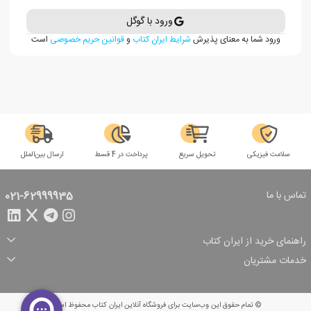
ورود با گوگل
ورود شما به معنای پذیرش
شرایط ایران کتاب
و
قوانین حریم خصوصی
است
سلامت فیزیکی
تحویل سریع
پرداخت در 4 قسط
ارسال بین‌الملل
تماس با ما
021-62999935
راهنمای خرید از ایران کتاب
ثبت سفارش
شیوه پرداخت
خدمات مشتریان
تخفیف‌های خرید
شرایط ارسال سفارش
درباره ما
شرایط استفاده
حریم خصوصی
پیگیری سفارش
بازگرداندن سفارش
پرسش‌های متداول
© تمام حقوق این وب‌سایت برای فروشگاه آنلاین ایران کتاب محفوظ است.