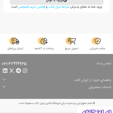
ورود با گوگل
ورود شما به معنای پذیرش
شرایط ایران کتاب
و
قوانین حریم خصوصی
است
سلامت فیزیکی
تحویل سریع
پرداخت در 4 قسط
ارسال بین‌الملل
تماس با ما
021-62999935
راهنمای خرید از ایران کتاب
ثبت سفارش
شیوه پرداخت
خدمات مشتریان
تخفیف‌های خرید
شرایط ارسال سفارش
درباره ما
شرایط استفاده
حریم خصوصی
پیگیری سفارش
بازگرداندن سفارش
پرسش‌های متداول
© تمام حقوق این وب‌سایت برای فروشگاه آنلاین ایران کتاب محفوظ است.