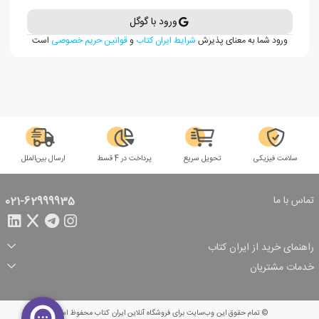
ورود با گوگل
ورود شما به معنای پذیرش
شرایط ایران کتاب
و
قوانین حریم خصوصی
است
سلامت فیزیکی
تحویل سریع
پرداخت در 4 قسط
ارسال بین‌الملل
تماس با ما
021-62999935
راهنمای خرید از ایران کتاب
ثبت سفارش
شیوه پرداخت
خدمات مشتریان
تخفیف‌های خرید
شرایط ارسال سفارش
درباره ما
شرایط استفاده
حریم خصوصی
پیگیری سفارش
بازگرداندن سفارش
پرسش‌های متداول
© تمام حقوق این وب‌سایت برای فروشگاه آنلاین ایران کتاب محفوظ است.