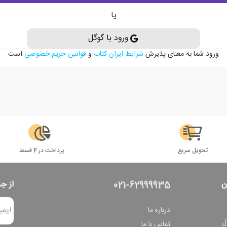
یا
ورود با گوگل
ورود شما به معنای پذیرش
شرایط ایران کتاب
و
قوانین حریم خصوصی
است
تحویل سریع
پرداخت در 4 قسط
ن
از ج
021-62999935
درباره ما
ل
تماس با ما