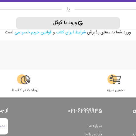
یا
ورود با گوگل
ورود شما به معنای پذیرش
شرایط ایران کتاب
و
قوانین حریم خصوصی
است
تحویل سریع
پرداخت در 4 قسط
ن
از ج
021-62999935
درباره ما
ل
تماس با ما