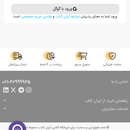
ورود با گوگل
ورود شما به معنای پذیرش
شرایط ایران کتاب
و
قوانین حریم خصوصی
است
سلامت فیزیکی
تحویل سریع
پرداخت در 4 قسط
ارسال بین‌الملل
تماس با ما
021-62999935
راهنمای خرید از ایران کتاب
ثبت سفارش
شیوه پرداخت
خدمات مشتریان
تخفیف‌های خرید
شرایط ارسال سفارش
درباره ما
شرایط استفاده
حریم خصوصی
پیگیری سفارش
بازگرداندن سفارش
پرسش‌های متداول
© تمام حقوق این وب‌سایت برای فروشگاه آنلاین ایران کتاب محفوظ است.