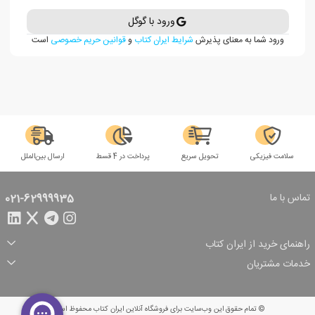
ورود با گوگل
ورود شما به معنای پذیرش
شرایط ایران کتاب
و
قوانین حریم خصوصی
است
سلامت فیزیکی
تحویل سریع
پرداخت در 4 قسط
ارسال بین‌الملل
تماس با ما
021-62999935
راهنمای خرید از ایران کتاب
ثبت سفارش
شیوه پرداخت
خدمات مشتریان
تخفیف‌های خرید
شرایط ارسال سفارش
درباره ما
شرایط استفاده
حریم خصوصی
پیگیری سفارش
بازگرداندن سفارش
پرسش‌های متداول
© تمام حقوق این وب‌سایت برای فروشگاه آنلاین ایران کتاب محفوظ است.