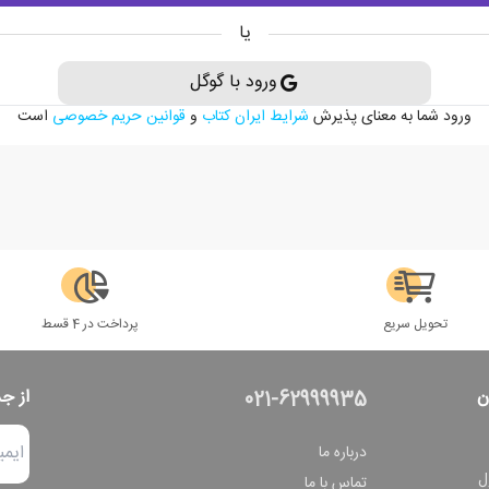
یا
ورود با گوگل
ورود شما به معنای پذیرش
شرایط ایران کتاب
و
قوانین حریم خصوصی
است
تحویل سریع
پرداخت در 4 قسط
ن
از ج
021-62999935
درباره ما
ل
تماس با ما