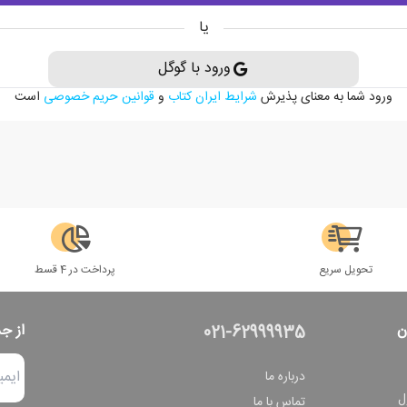
یا
ورود با گوگل
ورود شما به معنای پذیرش
شرایط ایران کتاب
و
قوانین حریم خصوصی
است
تحویل سریع
پرداخت در 4 قسط
ن
از ج
021-62999935
درباره ما
ل
تماس با ما