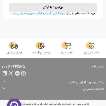
ورود با گوگل
ورود شما به معنای پذیرش
شرایط ایران کتاب
و
قوانین حریم خصوصی
است
سلامت فیزیکی
تحویل سریع
پرداخت در 4 قسط
ارسال بین‌الملل
تماس با ما
021-62999935
راهنمای خرید از ایران کتاب
ثبت سفارش
شیوه پرداخت
خدمات مشتریان
تخفیف‌های خرید
شرایط ارسال سفارش
درباره ما
شرایط استفاده
حریم خصوصی
پیگیری سفارش
بازگرداندن سفارش
پرسش‌های متداول
© تمام حقوق این وب‌سایت برای فروشگاه آنلاین ایران کتاب محفوظ است.